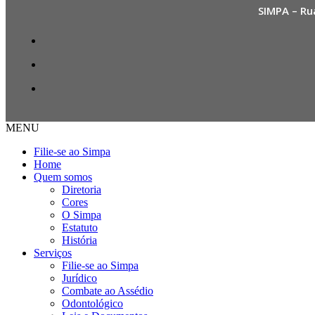
SIMPA – Ru
MENU
Filie-se ao Simpa
Home
Quem somos
Diretoria
Cores
O Simpa
Estatuto
História
Serviços
Filie-se ao Simpa
Jurídico
Combate ao Assédio
Odontológico