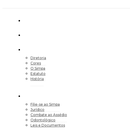
Diretoria
Cores
O Simpa
Estatuto
História
Filie-se ao Simpa
Jurídico
Combate ao Assédio
Odontológico
Leis e Documentos