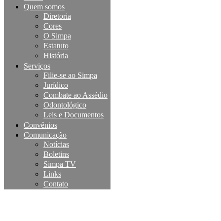
Quem somos
Diretoria
Cores
O Simpa
Estatuto
História
Serviços
Filie-se ao Simpa
Jurídico
Combate ao Assédio
Odontológico
Leis e Documentos
Convênios
Comunicação
Notícias
Boletins
Simpa TV
Links
Contato